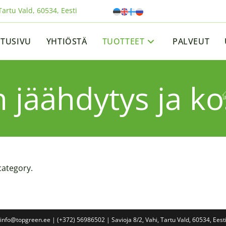
artu Vald, 60534, Eesti
ETUSIVU
YHTIÖSTÄ
TUOTTEET
PALVEUT
 jäähdytys ja ko
category.
info@topgreen.ee | (+372) 56986502 | Savioja 8/2, Vahi, Tartu Vald, 60534, Eest