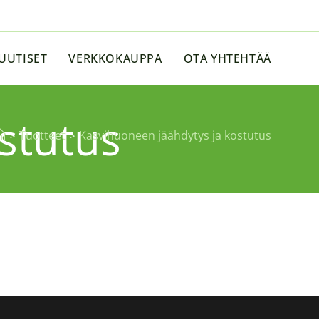
UUTISET
VERKKOKAUPPA
OTA YHTEHTÄÄ
stutus
Tuotteet
Kasvihuoneen jäähdytys ja kostutus
>
>
i