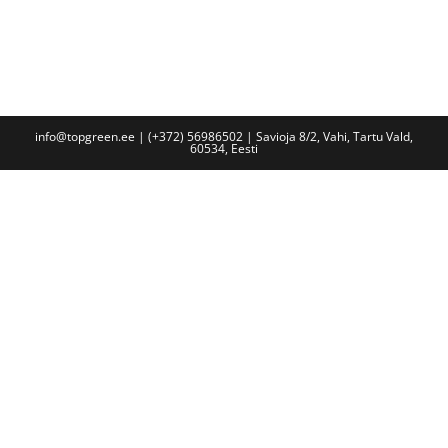
info@topgreen.ee | (+372) 56986502 | Savioja 8/2, Vahi, Tartu Vald,
60534, Eesti