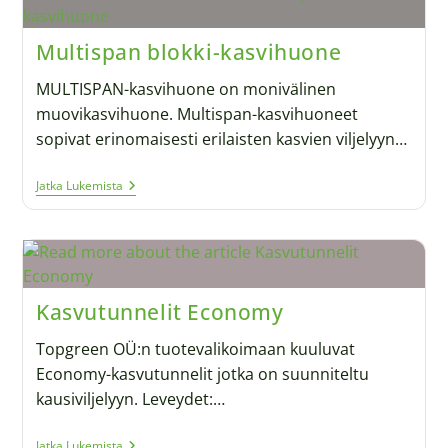
Multispan blokki-kasvihuone
MULTISPAN-kasvihuone on monivälinen
muovikasvihuone. Multispan-kasvihuoneet
sopivat erinomaisesti erilaisten kasvien viljelyyn…
Jatka Lukemista
Kasvutunnelit Economy
Topgreen OÜ:n tuotevalikoimaan kuuluvat
Economy-kasvutunnelit jotka on suunniteltu
kausiviljelyyn. Leveydet:…
Jatka Lukemista