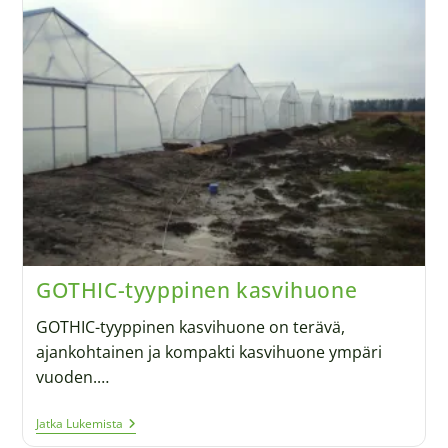
GOTHIC-tyyppinen kasvihuone
GOTHIC-tyyppinen kasvihuone on terävä,
ajankohtainen ja kompakti kasvihuone ympäri
vuoden.…
Jatka Lukemista