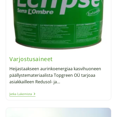
Varjostusaineet
Heijastaakseen aurinkoenergiaa kasvihuoneen
päällystemateriaalista Topgreen OÜ tarjoaa
asiakkailleen Redusol- ja…
Jatka Lukemista